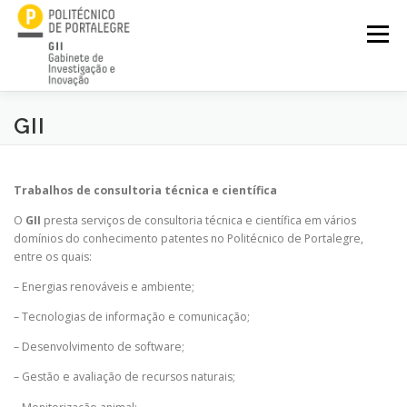
Saltar
para
Menu
conteúdo
GII
GII
UNIDADES I&D
ESTRUTURAS DE APOIO
PROJETOS
Trabalhos de consultoria técnica e científica
PRESTAÇÕES DE SERVIÇOS
REGULAMENTAÇÃO
O
GII
presta serviços de consultoria técnica e científica em vários
domínios do conhecimento patentes no Politécnico de Portalegre,
entre os quais:
COMUNICAÇÃO DE CIÊNCIA
BOLSAS I&D
– Energias renováveis e ambiente;
– Tecnologias de informação e comunicação;
– Desenvolvimento de software;
– Gestão e avaliação de recursos naturais;