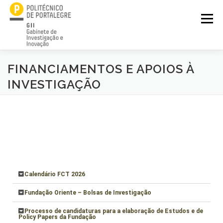
Menu
FINANCIAMENTOS E APOIOS À
GII
UNIDADES I&D
ESTRUTURAS DE APOIO
PROJETOS
INVESTIGAÇÃO
PRESTAÇÕES DE SERVIÇOS
REGULAMENTAÇÃO
COMUNICAÇÃO DE CIÊNCIA
BOLSAS I&D
Calendário FCT 2026
Fundação Oriente – Bolsas de Investigação
Processo de candidaturas para a elaboração de Estudos e de
Policy Papers da Fundação